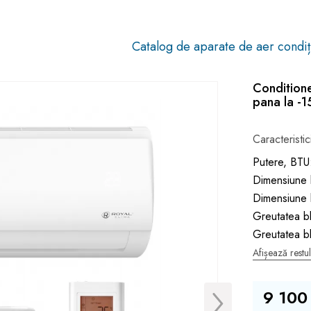
Catalog de aparate de aer condiț
Condition
pana la -
Caracteristic
Putere, BTU
Dimensiune 
Dimensiune 
Greutatea bl
Greutatea bl
Afișează restul
9 100 