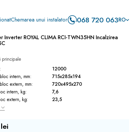
068 720 063
ionat
Chemarea unui instalator
RO
er Inverter ROYAL CLIMA RCI-TWN35HN Incalzirea
15C
i principale
:
12000
bloc intern, mm:
715x285x194
bloc extern, mm:
720x495x270
oc intern, kg:
7,6
oc extern, kg:
23,5
lei